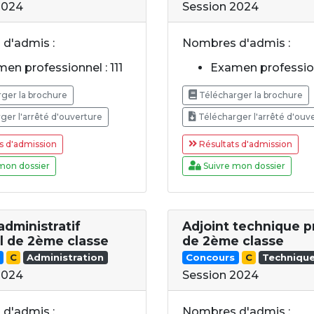
2024
Session 2024
d'admis :
Nombres d'admis :
en professionnel : 111
Examen profession
ger la brochure
Télécharger la brochure
ger l'arrêté d'ouverture
Télécharger l'arrêté d'ouv
s d'admission
Résultats d'admission
mon dossier
Suivre mon dossier
administratif
Adjoint technique p
al de 2ème classe
de 2ème classe
C
Administration
Concours
C
Techniqu
2024
Session 2024
d'admis :
Nombres d'admis :