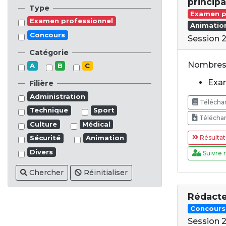
princip
Type
Examen p
Examen professionnel
Animatio
Concours
Session 
Catégorie
Nombres 
A
B
C
Exam
Filière
Administration
Téléchar
Technique
Sport
Téléchar
Culture
Médical
Résultat
Sécurité
Animation
Divers
Suivre 
Chercher
Réinitialiser
Rédact
Concours
Session 