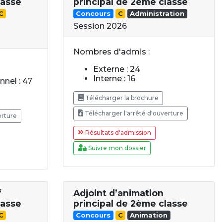
lasse
principal de 2ème classe
C
Concours
C
Administration
Session 2026
Nombres d'admis :
Externe : 24
Interne : 16
nel : 47
Télécharger la brochure
Télécharger l'arrêté d'ouverture
erture
Résultats d'admission
Suivre mon dossier
f
Adjoint d’animation
lasse
principal de 2ème classe
C
Concours
C
Animation