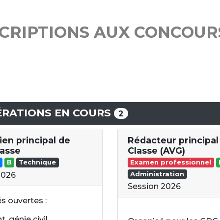
SCRIPTIONS AUX CONCOUR
RATIONS EN COURS
2
ien principal de
Rédacteur principal
asse
Classe (AVG)
B
Technique
Examen professionnel
Administration
2026
Session 2026
és ouvertes :
, génie civil