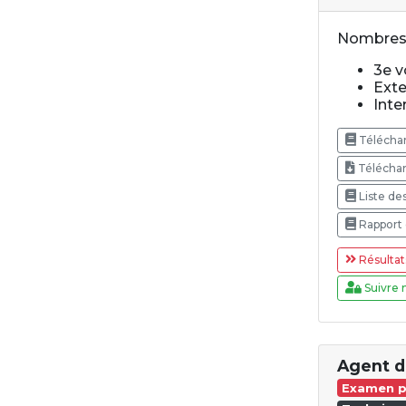
Nombres 
3e vo
Exte
Inte
Téléchar
Téléchar
Liste de
Rapport 
Résultat
Suivre 
Agent d
Examen p