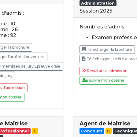
Administration
Session 2025
d'admis :
ie : 10
Nombres d'admis :
rne : 26
rne : 92
Examen profession
ger la brochure
Télécharger la brochure
ger l'arrêté d'ouverture
Télécharger l'arrêté d'ouv
s membres de jury Epreuve orale
Résultats d'admission
du jury
Suivre mon dossier
s d'admission
mon dossier
e Maîtrise
Agent de Maîtrise
rofessionnel
C
Concours
C
Techniqu