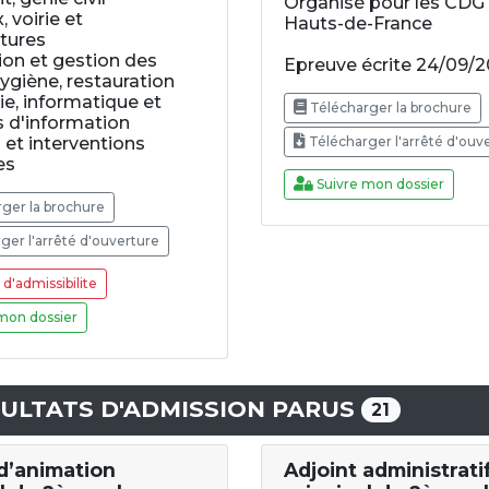
Organisé pour les CDG
 voirie et
Hauts-de-France
ctures
ion et gestion des
Epreuve écrite 24/09/
hygiène, restauration
rie, informatique et
Télécharger la brochure
 d'information
s et interventions
Télécharger l'arrêté d'ouv
es
Suivre mon dossier
ger la brochure
ger l'arrêté d'ouverture
d'admissibilite
mon dossier
ULTATS D'ADMISSION PARUS
21
 d’animation
Adjoint administrati