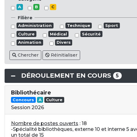
A
B
C
Filière
Administration
Technique
Sport
Culture
Médical
Sécurité
Animation
Divers
Chercher
Réinitialiser
DÉROULEMENT EN COURS
5
Bibliothécaire
Concours
A
Culture
Session 2026
Nombre de postes ouverts
: 18
-Spécialité bibliothèques, externe 10 et interne 5 a
un total de 15