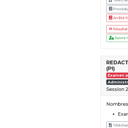
Téléchar
Procédur
Arrêté fi
Résultat
Suivre 
REDACT
(PI)
Examen p
Administr
Session 
Nombres 
Exam
Téléchar