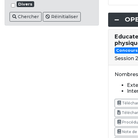
Divers
Chercher
Réinitialiser
OPE
Educate
physiqu
Concours
Session 
Nombres 
Exter
Inter
Téléchar
Téléchar
Procédur
Note de 