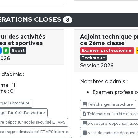
RATIONS CLOSES
8
ur des activités
Adjoint technique p
es et sportives
de 2ème classe
B
Sport
Examen professionnel
Technique
2026
Session 2026
d'admis :
Nombres d'admis :
ne : 11
ne : 6
Examen profession
ger la brochure
Télécharger la brochure
ger l'arrêté d'ouverture
Télécharger l'arrêté d'ouv
e dépot sur accès sécurisé ETAPS
procedure_depot_sur_acce
cadrage admissibilité ETAPS Interne
Note de cadrage épreuve é