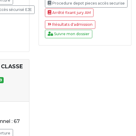
erture
Procedure depot pieces accès securise
ccès sécurisé EJE
Arrêté fixant jury AM
Résultats d'admission
Suivre mon dossier
 CLASSE
B
nel : 67
erture