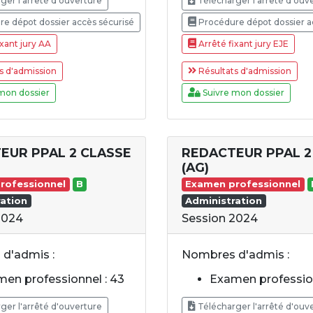
ger l'arrêté d'ouverture
Télécharger l'arrêté d'ouv
e dépot dossier accès sécurisé
Procédure dépot dossier a
xant jury AA
Arrêté fixant jury EJE
s d'admission
Résultats d'admission
mon dossier
Suivre mon dossier
EUR PPAL 2 CLASSE
REDACTEUR PPAL 2
(AG)
rofessionnel
B
Examen professionnel
ation
Administration
2024
Session 2024
d'admis :
Nombres d'admis :
en professionnel : 43
Examen profession
ger l'arrêté d'ouverture
Télécharger l'arrêté d'ouv