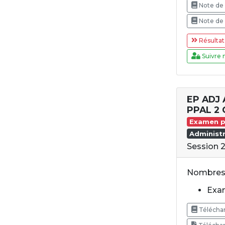
Note de 
Note de 
Résultat
Suivre 
EP ADJ 
PPAL 2 
Examen p
Administr
Session 
Nombres 
Exam
Téléchar