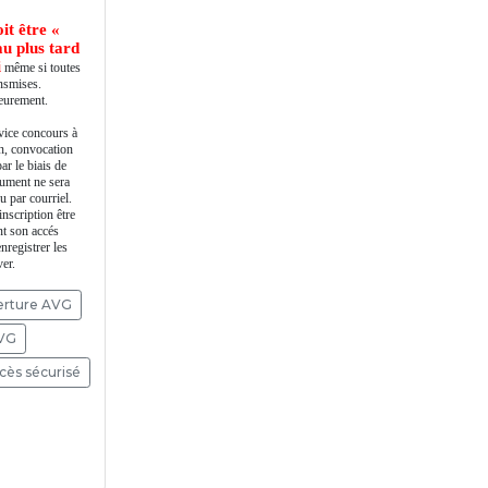
it être «
au plus tard
i
même si toutes
ansmises.
ieurement.
ice concours à
on, convocation
ar le biais de
cument ne sera
u par courriel.
nscription être
nt son accés
nregistrer les
er.
verture AVG
AVG
cès sécurisé