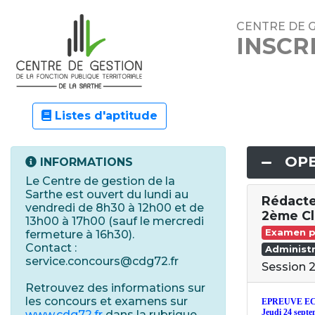
CENTRE DE G
INSCR
Listes d'aptitude
OPE
INFORMATIONS
Le Centre de gestion de la
Sarthe est ouvert du lundi au
Rédacte
vendredi de 8h30 à 12h00 et de
2ème Cl
13h00 à 17h00 (sauf le mercredi
Examen p
fermeture à 16h30).
Contact :
Administr
service.concours@cdg72.fr
Session 
Retrouvez des informations sur
les concours et examens sur
EPREUVE EC
Jeudi 24 sept
www.cdg72.fr
dans la rubrique