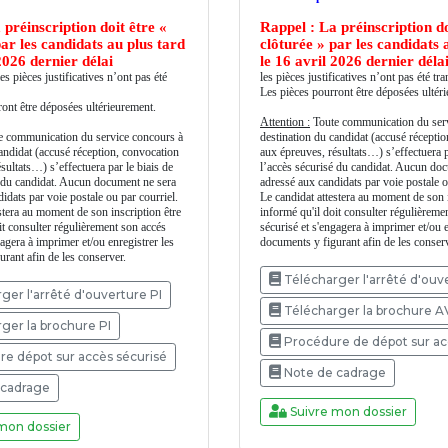
 préinscription doit être «
Rappel : La préinscription do
par les candidats au plus tard
clôturée » par les candidats 
2026 dernier délai
le 16 avril 2026 dernier déla
es pièces justificatives n’ont pas été
les pièces justificatives n’ont pas été tr
Les pièces pourront être déposées ultér
ont être déposées ultérieurement.
Attention :
Toute communication du serv
 communication du service concours à
destination du candidat (accusé récepti
andidat (accusé réception, convocation
aux épreuves, résultats…) s’effectuera p
sultats…) s’effectuera par le biais de
l’accès sécurisé du candidat. Aucun do
é du candidat. Aucun document ne sera
adressé aux candidats par voie postale o
idats par voie postale ou par courriel.
Le candidat attestera au moment de son i
stera au moment de son inscription être
informé qu'il doit consulter régulièreme
it consulter régulièrement son accés
sécurisé et s'engagera à imprimer et/ou e
gagera à imprimer et/ou enregistrer les
documents y figurant afin de les conserv
rant afin de les conserver.
Télécharger l'arrêté d'ou
ger l'arrêté d'ouverture PI
Télécharger la brochure 
ger la brochure PI
Procédure de dépot sur ac
e dépot sur accès sécurisé
Note de cadrage
 cadrage
Suivre mon dossier
mon dossier