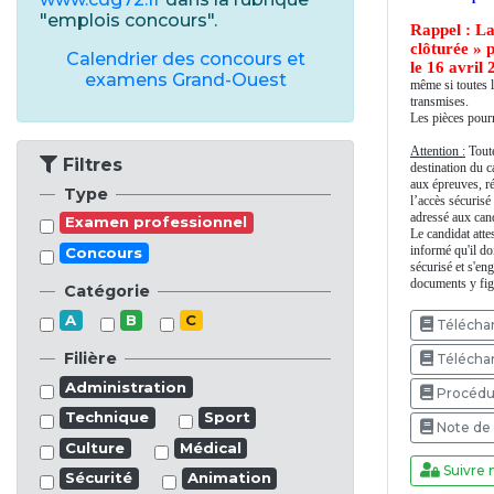
"emplois concours".
Rappel : La
clôturée » 
Calendrier des concours et
le 16 avril 
examens Grand-Ouest
même si toutes l
transmises.
Les pièces pourr
Attention :
Toute
Filtres
destination du c
aux épreuves, ré
Type
l’accès sécuris
adressé aux cand
Examen professionnel
Le candidat atte
informé qu'il do
Concours
sécurisé et s'en
documents y figu
Catégorie
A
B
C
Téléchar
Filière
Téléchar
Administration
Procédur
Technique
Sport
Note de
Culture
Médical
Suivre 
Sécurité
Animation