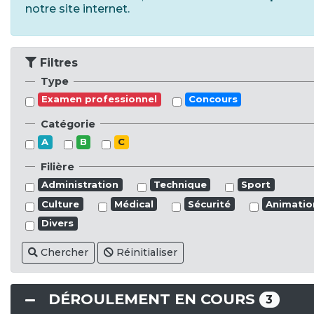
notre site internet.
Filtres
Type
Examen professionnel
Concours
Catégorie
A
B
C
Filière
Administration
Technique
Sport
Culture
Médical
Sécurité
Animatio
Divers
Chercher
Réinitialiser
DÉROULEMENT EN COURS
3