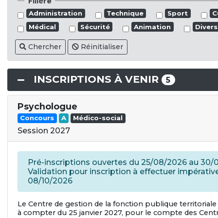
Filière
Administration
Technique
Sport
C
Médical
Sécurité
Animation
Divers
Chercher
Réinitialiser
INSCRIPTIONS À VENIR
5
Psychologue
Concours
A
Médico-social
Session 2027
Pré-inscriptions ouvertes du 25/08/2026 au 30/
Validation pour inscription à effectuer impérati
08/10/2026
Le Centre de gestion de la fonction publique territoriale
à compter du 25 janvier 2027, pour le compte des Centr