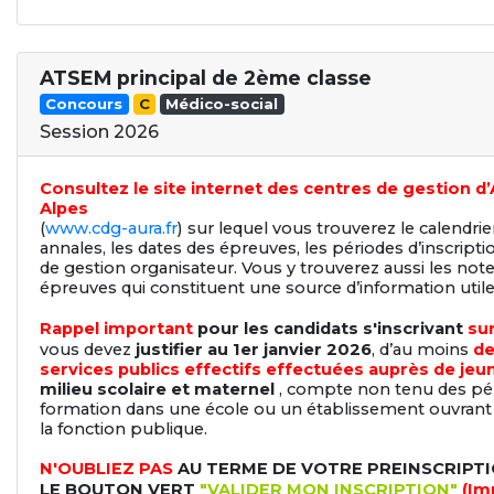
ATSEM principal de 2ème classe
Concours
C
Médico-social
Session 2026
Consultez le site internet des centres de gestion 
Alpes
(
www.cdg-aura.fr
) sur lequel vous trouverez le calendrie
annales, les dates des épreuves, les périodes d’inscriptio
de gestion organisateur. Vous y trouverez aussi les not
épreuves qui constituent une source d’information utile
Rappel important
pour les candidats s'inscrivant
sur
vous devez
justifier au 1er janvier 2026
, d’au moins
de
services publics effectifs effectuées auprès de jeu
milieu scolaire et maternel
, compte non tenu des pér
formation dans une école ou un établissement ouvrant 
la fonction publique.
N'OUBLIEZ PAS
AU TERME DE VOTRE PREINSCRIPT
LE BOUTON VERT
"VALIDER MON INSCRIPTION"
(Im