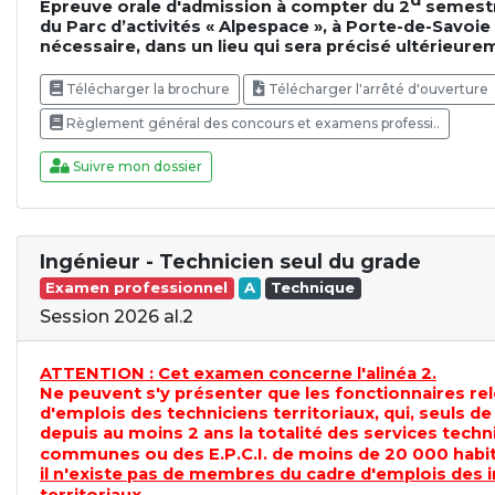
d
Epreuve orale d'admission à compter du 2
semestre
du Parc d’activités « Alpespace », à Porte-de-Savoie (
nécessaire, dans un lieu qui sera précisé ultérieure
Télécharger la brochure
Télécharger l'arrêté d'ouverture
Règlement général des concours et examens professi..
Suivre mon dossier
Ingénieur - Technicien seul du grade
Examen professionnel
A
Technique
Session 2026 al.2
ATTENTION : Cet examen concerne l'alinéa 2.
Ne peuvent s'y présenter que les fonctionnaires re
d'emplois des techniciens territoriaux, qui, seuls de
depuis au moins 2 ans la totalité des services tech
communes ou des E.P.C.I. de moins de 20 000 habi
il n'existe pas de membres du cadre d'emplois des 
territoriaux
.