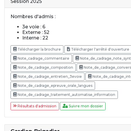
Session 2025
Nombres d'admis :
3e voie : 6
Externe : 52
Interne : 22
Télécharger la brochure
Télécharger l'arrêté d'ouverture
Note_cadrage_commentaire
Note_de_cadrage_note_syn
Note_de_cadrage_composition
Note_de_cadrage_conversa
Note_de_cadrage_entretien_3evoie
Note_de_cadrage_inte
Note_de_cadrage_epreuve_orale_langues
Note_de_cadrage_traitement_automatise_information
Résultats d'admission
Suivre mon dossier