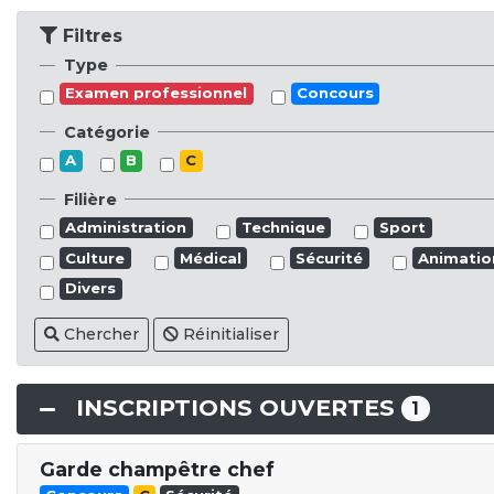
Filtres
Type
Examen professionnel
Concours
Catégorie
A
B
C
Filière
Administration
Technique
Sport
Culture
Médical
Sécurité
Animatio
Divers
Chercher
Réinitialiser
INSCRIPTIONS OUVERTES
1
Garde champêtre chef