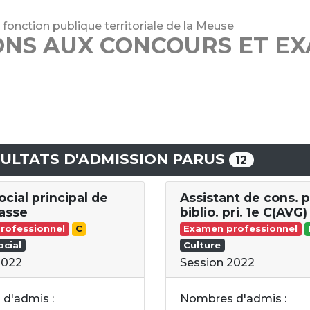
 fonction publique territoriale de la Meuse
ONS AUX CONCOURS ET E
ULTATS D'ADMISSION PARUS
12
cial principal de
Assistant de cons. p
asse
biblio. pri. 1e C(AVG)
rofessionnel
C
Examen professionnel
cial
Culture
2022
Session 2022
d'admis :
Nombres d'admis :