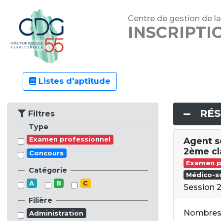
Centre de gestion de la
INSCRIPTI
Listes d'aptitude
RÉS
Filtres
Type
Examen professionnel
Agent so
2ème cl
Concours
Examen p
Catégorie
Médico-so
A
B
C
Session 
Filière
Nombres 
Administration