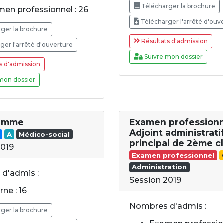
Télécharger la brochure
en professionnel : 26
Télécharger l'arrêté d'ouv
ger la brochure
Résultats d'admission
ger l'arrêté d'ouverture
Suivre mon dossier
s d'admission
mon dossier
emme
Examen profession
Adjoint administrati
A
Médico-social
principal de 2ème c
2019
Examen professionnel
Administration
d'admis :
Session 2019
rne : 16
Nombres d'admis :
ger la brochure