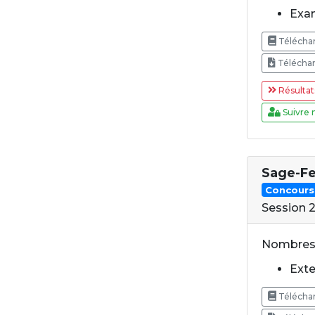
Exam
Téléchar
Téléchar
Résultat
Suivre 
Sage-F
Concours
Session 
Nombres 
Exte
Téléchar