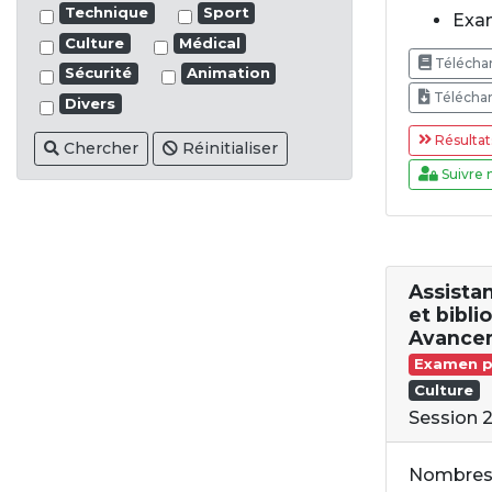
Technique
Sport
Exam
Culture
Médical
Téléchar
Sécurité
Animation
Téléchar
Divers
Résultat
Chercher
Réinitialiser
Suivre 
Assistan
et biblio
Avance
Examen p
Culture
Session 
Nombres 