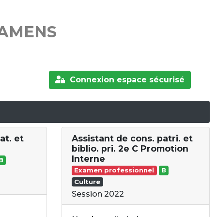
XAMENS
Connexion espace sécurisé
at. et
Assistant de cons. patri. et
biblio. pri. 2e C Promotion
Interne
B
Examen professionnel
B
Culture
Session 2022