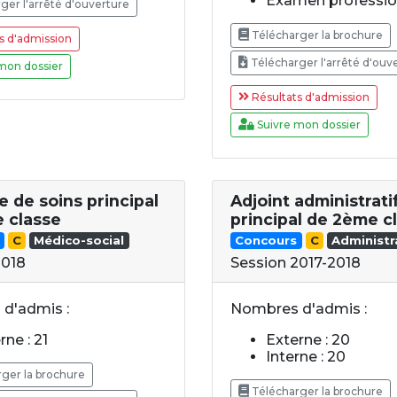
Examen profession
ger l'arrêté d'ouverture
Télécharger la brochure
s d'admission
Télécharger l'arrêté d'ouv
mon dossier
Résultats d'admission
Suivre mon dossier
re de soins principal
Adjoint administrati
 classe
principal de 2ème c
C
Médico-social
Concours
C
Administr
2018
Session 2017-2018
d'admis :
Nombres d'admis :
rne : 21
Externe : 20
Interne : 20
ger la brochure
Télécharger la brochure