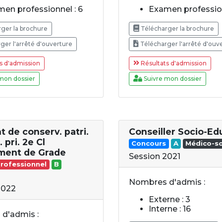
en professionnel : 6
Examen profession
ger la brochure
Télécharger la brochure
ger l'arrêté d'ouverture
Télécharger l'arrêté d'ouv
s d'admission
Résultats d'admission
mon dossier
Suivre mon dossier
t de conserv. patri.
Conseiller Socio-Ed
. pri. 2e Cl
Concours
A
Médico-so
ment de Grade
Session 2021
rofessionnel
B
Nombres d'admis :
2022
Externe : 3
Interne : 16
d'admis :