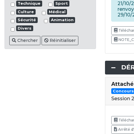
21/10/
Technique
Sport
renvoy
Culture
Médical
29/10/
Sécurité
Animation
Divers
Téléchar
NOTE_C
Chercher
Réinitialiser
DÉ
Attaché
Concours
Session 
Téléchar
Arrêté d