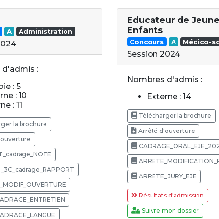
Educateur de Jeun
Enfants
A
Administration
Concours
A
Médico-so
2024
Session 2024
d'admis :
Nombres d'admis :
ie : 5
rne : 10
Externe : 14
ne : 11
Télécharger la brochure
ger la brochure
Arrêté d'ouverture
'ouverture
CADRAGE_ORAL_EJE_20
T_cadrage_NOTE
ARRETE_MODIFICATION_
T_3C_cadrage_RAPPORT
ARRETE_JURY_EJE
_MODIF_OUVERTURE
Résultats d'admission
ADRAGE_ENTRETIEN
Suivre mon dossier
ADRAGE_LANGUE