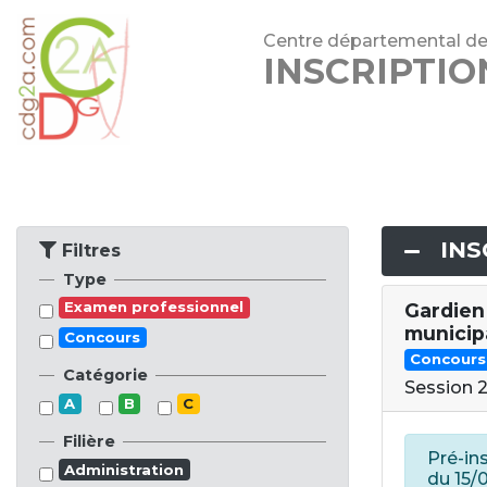
Centre départemental de g
INSCRIPTI
INS
Filtres
Type
Examen professionnel
Gardien
municip
Concours
Concours
Catégorie
Session 
A
B
C
Filière
Pré-in
Administration
du 15/