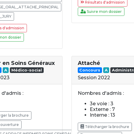
Résultats d'admission
E_ORAL_ATTACHE_PRINCIPAL
Suivre mon dossier
_JURY
s d'admission
mon dossier
er en Soins Généraux
Attaché
A
Médico-social
Concours
A
Administr
2023
Session 2022
d'admis :
Nombres d'admis :
3e voie : 3
Externe : 7
Interne : 13
ger la brochure
'ouverture
Télécharger la brochure
 CADRAGE INFIRMIER SOINS GENERAUX