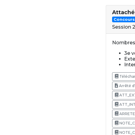
Attaché
Concours
Session 
Nombres 
3e vo
Exte
Inter
Téléchar
Arrêté d
ATT_EX
ATT_IN
ARRETE
NOTE_C
NOTE_C