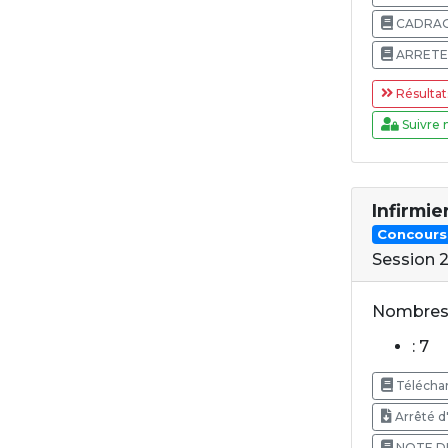
CADRAG
ARRETE
Résultat
Suivre 
Infirmi
Concours
Session 
Nombres 
: 7
Téléchar
Arrêté d
NOTE DE