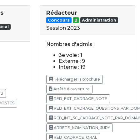
es
Rédacteur
Concours
B
Administration
cial
Session 2023
Nombres d'admis :
3e voie : 1
Externe : 9
Interne : 19
Télécharger la brochure
Arrêté d'ouverture
23
RED_EXT_CADRAGE_NOTE
POSTES
RED_EXT_CADRAGE_QUESTIONS_PAR_DOM
RED_INT_3C_CADRAGE_NOTE_PAR_DOMAI
ARRETE_NOMINATION_JURY
RED_CADRAGE_ORAL