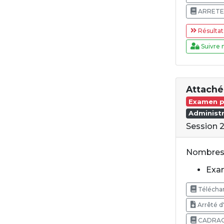
ARRETE
Résultat
Suivre 
Attaché
Examen p
Administr
Session 
Nombres 
Exam
Téléchar
Arrêté d
CADRAG