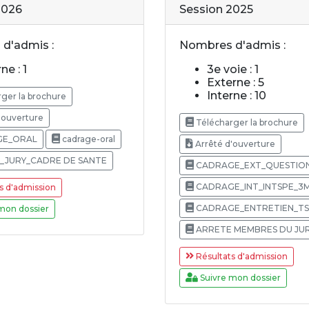
2026
Session 2025
d'admis :
Nombres d'admis :
ne : 1
3e voie : 1
Externe : 5
Interne : 10
ger la brochure
'ouverture
Télécharger la brochure
E_ORAL
cadrage-oral
Arrêté d'ouverture
_JURY_CADRE DE SANTE
CADRAGE_EXT_QUESTIO
CADRAGE_INT_INTSPE_3
s d'admission
CADRAGE_ENTRETIEN_T
mon dossier
ARRETE MEMBRES DU JU
Résultats d'admission
Suivre mon dossier