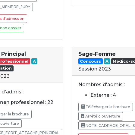
_MEMBRE_JURY
s d'admission
mon dossier
 Principal
Sage-Femme
rofessionnel
A
Concours
A
Médico-so
ation
Session 2023
2023
Nombres d'admis :
d'admis :
Externe : 4
en professionnel : 22
Télécharger la brochure
ger la brochure
Arrêté d'ouverture
'ouverture
NOTE_CADRAGE_ORAL_S
E_ECRIT_ATTACHE_PRINCIPAL