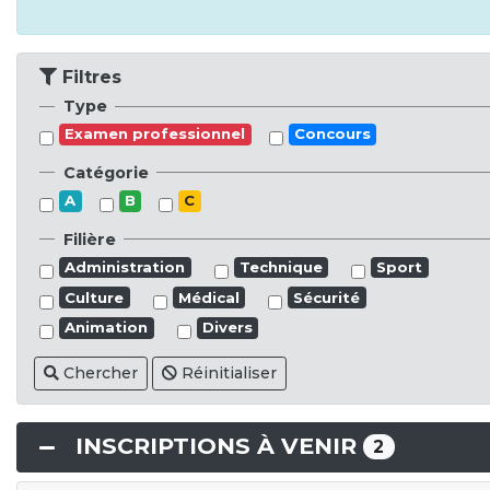
Filtres
Type
Examen professionnel
Concours
Catégorie
A
B
C
Filière
Administration
Technique
Sport
Culture
Médical
Sécurité
Animation
Divers
Chercher
Réinitialiser
INSCRIPTIONS À VENIR
2