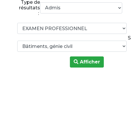
Type de
résultats
:
S
Afficher