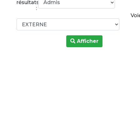
résultats
:
Voi
Afficher