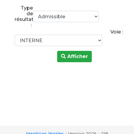
Type
de
résultats
:
Voie :
Afficher
Mentions légales
-
Version 2026 - 218