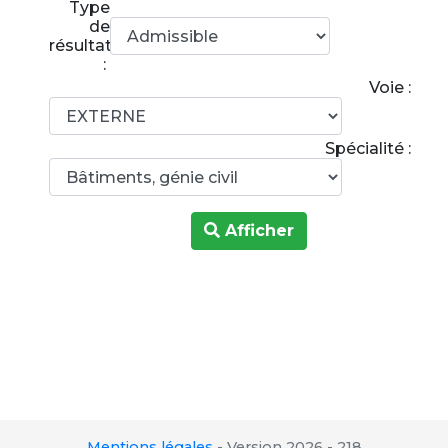
Type
de
résultats
:
Voie :
Spécialité :
Afficher
Mentions légales
-
Version 2026 - 218