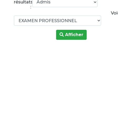
résultats
:
Voi
Afficher