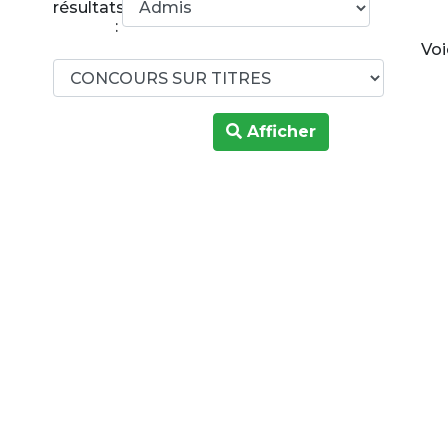
résultats
:
Voi
Afficher